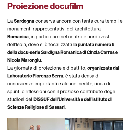
Proiezione docufilm
Storie di Vita
Progetti Regionali
La
conserva ancora con tanta cura templi e
Sardegna
monumenti rappresentativi dell’architettura
Archivi storici
, in particolare nel centro e nordovest
Romanica
dell’Isola, dove si è focalizzata
la puntata numero 5
Newsletter
della docu-serie Sardigna Romanica di Cinzia Carrus e
.
Nicola Marongiu
Area Stampa
La giornata di proiezione e dibattito,
organizzata dal
, è stata densa di
Laboratorio Fiorenzo Serra
conoscenze importanti e alcune inedite, ricca di
spunti e riflessioni con il prezioso contributo degli
studiosi del
DISSUF dell’Università e dell’Istituto di
.
Scienze Religiose di Sassari