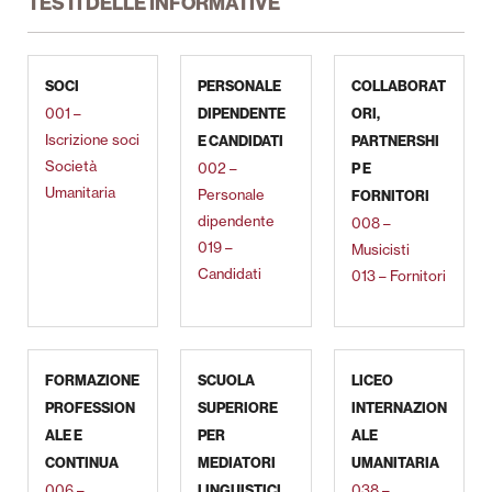
TESTI DELLE INFORMATIVE
SOCI
PERSONALE
COLLABORAT
001 –
DIPENDENTE
ORI,
Iscrizione soci
E CANDIDATI
PARTNERSHI
Società
002 –
P E
Umanitaria
Personale
FORNITORI
dipendente
008 –
019 –
Musicisti
Candidati
013 – Fornitori
FORMAZIONE
SCUOLA
LICEO
PROFESSION
SUPERIORE
INTERNAZION
ALE E
PER
ALE
CONTINUA
MEDIATORI
UMANITARIA
006 –
038 –
LINGUISTICI