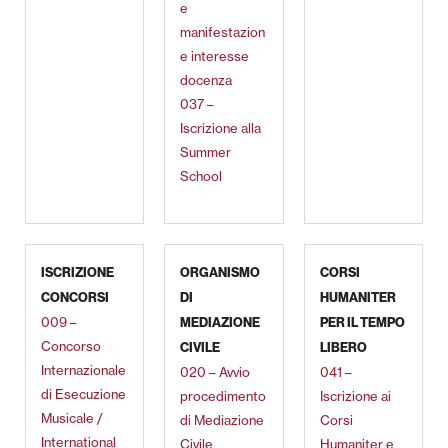
e
manifestazion
e interesse
docenza
037 –
Iscrizione alla
Summer
School
ISCRIZIONE
ORGANISMO
CORSI
CONCORSI
DI
HUMANITER
009 –
MEDIAZIONE
PER IL TEMPO
Concorso
CIVILE
LIBERO
Internazionale
020 – Avvio
041 –
di Esecuzione
procedimento
Iscrizione ai
Musicale /
di Mediazione
Corsi
International
Civile
Humaniter e