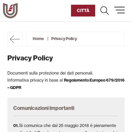
Vai
al
CITTÀ
contenuto
Diventa Socio
Home
Privacy Policy
Sostienici
Privacy Policy
Fondazione
Documenti sulla protezione dei dati personali.
Storia dell’Umanitaria
Informativa privacy in base al
Regolamento Europeo 679/2016
– GDPR
Pillole di Umanitària
Archivio Storico
Comunicazioni importanti
Biblioteche e Mediateche
Si comunica che dal 25 maggio 2018 è pienamente
01.