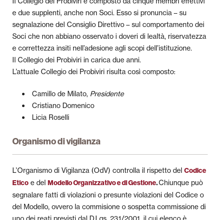
Il Collegio dei Probiviri è composto da cinque membri effettivi
e due supplenti, anche non Soci. Esso si pronuncia – su
segnalazione del Consiglio Direttivo – sul comportamento dei
Soci che non abbiano osservato i doveri di lealtà, riservatezza
e correttezza insiti nell’adesione agli scopi dell’istituzione.
Il Collegio dei Probiviri in carica due anni.
L’attuale Collegio dei Probiviri risulta così composto:
Camillo de Milato,
Presidente
Cristiano Domenico
Licia Roselli
Organismo di vigilanza
L’Organismo di Vigilanza (OdV) controlla il rispetto del
Codice
e del
Chiunque può
Etico
Modello Organizzativo e di Gestione
.
segnalare fatti di violazioni o presunte violazioni del Codice o
del Modello, ovvero la commisione o sospetta commissione di
uno dei reati previsti dal D.Lgs. 231/2001, il cui elenco è