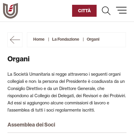
Vai
al
CITTÀ
contenuto
Diventa Socio
Home
La Fondazione
Organi
Sostienici
Organi
Fondazione
La Società Umanitaria si regge attraverso i seguenti organi
Storia dell’Umanitaria
collegiali e non: la persona del Presidente è coadiuvata da un
Consiglio Direttivo e da un Direttore Generale, che
Pillole di Umanitària
rispondono al Collegio dei Delegati, dei Revisori e dei Probiviri.
Ad essi si aggiungono alcune commissioni di lavoro e
Archivio Storico
l’assemblea di tutti i soci regolarmente iscritti.
Assemblea dei Soci
Biblioteche e Mediateche