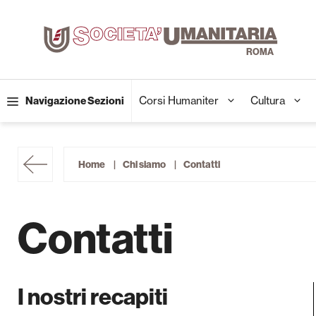
Vai
al
contenuto
Corsi Humaniter
Cultura
Navigazione Sezioni
Home
Chi siamo
Contatti
Contatti
I nostri recapiti