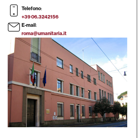
:
Telefono
+39 06.3242156
:
E-mail
roma@umanitaria.it