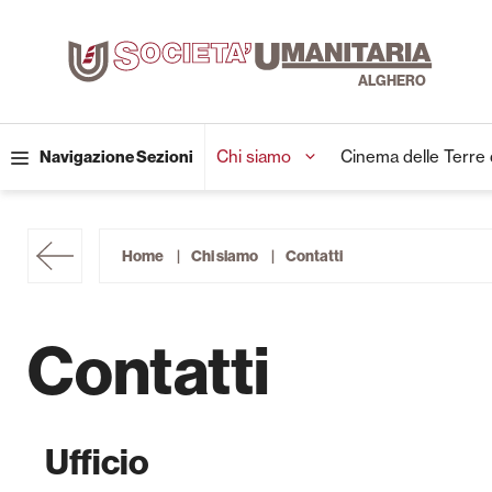
Vai
al
contenuto
Chi siamo
Cinema delle Terre
Navigazione Sezioni
Home
Chi siamo
Contatti
Contatti
Ufficio