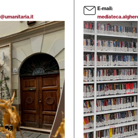
E-mail:
o@umanitaria.it
mediateca.algher