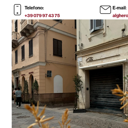
:
Telefono:
E-mail
+39 079 97 43 75
algher