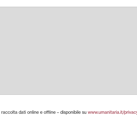
 raccolta dati online e offline – disponibile su
www.umanitaria.it/privacy