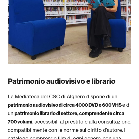
Mediateca
Rubriche
Progetti Regionali
Newsletter
Area Stampa
Patrimonio audiovisivo e librario
La Mediateca del CSC di Alghero dispone di un
e di
patrimonio audiovisivo di circa 4000 DVD e 600 VHS
un
patrimonio librario di settore, comprendente circa
, accessibili al prestito e alla consultazione,
700 volumi
compatibilmente con le norme sul diritto d’autore. Il
catalogo comprende film di ogni genere, con una