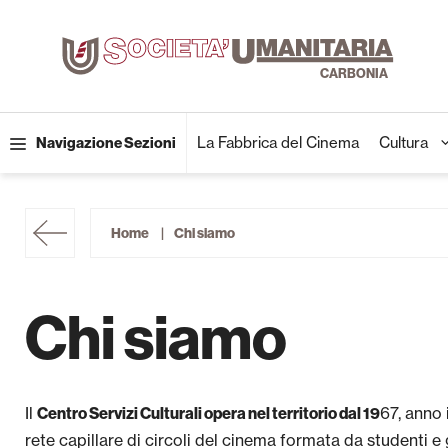
Vai
al
contenuto
La Fabbrica del Cinema
Cultura
Navigazione Sezioni
Home
Chi siamo
Chi siamo
Il
67, anno 
Centro Servizi Culturali opera nel territorio dal 19
rete capillare di circoli del cinema formata da studenti 