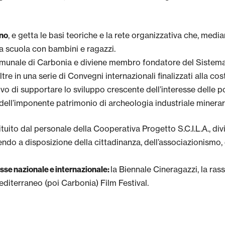
, e getta le basi teoriche e la rete organizzativa che, medi
ano
a scuola con bambini e ragazzi.
 comunale di Carbonia e diviene membro fondatore del Sistema 
ltre in una serie di Convegni internazionali finalizzati alla c
iettivo di supportare lo sviluppo crescente dell’interesse dell
 dell’imponente patrimonio di archeologia industriale minerar
ituito dal personale della Cooperativa Progetto S.C.I.L.A., div
ndo a disposizione della cittadinanza, dell’associazionismo, de
la Biennale Cineragazzi, la ra
eresse nazionale e internazionale:
Mediterraneo (poi Carbonia) Film Festival.