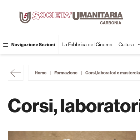
Vai
al
contenuto
La Fabbrica del Cinema
Cultura
Navigazione Sezioni
Home
Formazione
Corsi, laboratori e mastercl
Corsi, laborator