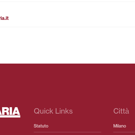
a.it
Quick Links
Città
Statuto
Milano