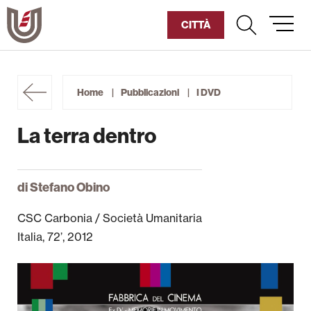
Vai
al
CITTÀ
contenuto
Diventa Socio
Home
Pubblicazioni
I DVD
Sostienici
La terra dentro
Fondazione
Storia dell’Umanitaria
di Stefano Obino
CSC Carbonia / Società Umanitaria
Pillole di Umanitària
Italia, 72’, 2012
Archivio Storico
Biblioteche e Mediateche