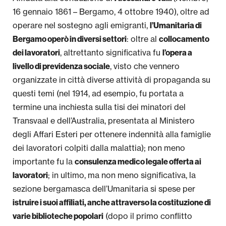
16 gennaio 1861 – Bergamo, 4 ottobre 1940), oltre ad
operare nel sostegno agli emigranti,
l’Umanitaria di
: oltre al
Bergamo operò in diversi settori
collocamento
, altrettanto significativa fu
dei lavoratori
l’opera a
, visto che vennero
livello di previdenza sociale
organizzate in città diverse attività di propaganda su
questi temi (nel 1914, ad esempio, fu portata a
termine una inchiesta sulla tisi dei minatori del
Transvaal e dell’Australia, presentata al Ministero
degli Affari Esteri per ottenere indennità alla famiglie
dei lavoratori colpiti dalla malattia); non meno
importante fu la
consulenza medico legale offerta ai
; in ultimo, ma non meno significativa, la
lavoratori
sezione bergamasca dell’Umanitaria si spese per
istruire i suoi affiliati, anche attraverso la costituzione di
(dopo il primo conflitto
varie biblioteche popolari