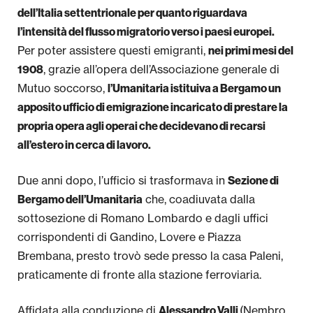
dell’Italia settentrionale per quanto riguardava
l’intensità del flusso migratorio verso i paesi europei.
Per poter assistere questi emigranti,
nei primi mesi del
, grazie all’opera dell’Associazione generale di
1908
Mutuo soccorso,
l’Umanitaria istituiva a Bergamo un
apposito ufficio di emigrazione incaricato di prestare la
propria opera agli operai che decidevano di recarsi
all’estero in cerca di lavoro.
Due anni dopo, l’ufficio si trasformava in
Sezione di
che, coadiuvata dalla
Bergamo dell’Umanitaria
sottosezione di Romano Lombardo e dagli uffici
corrispondenti di Gandino, Lovere e Piazza
Brembana, presto trovò sede presso la casa Paleni,
praticamente di fronte alla stazione ferroviaria.
Affidata alla conduzione di
(Nembro,
Alessandro Valli