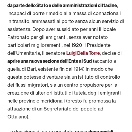
,
da parte dello Stato e delle amministrazioni cittadine
Pubblicazioni
incapaci di porre rimedio alla massa di connazionali
Università
in transito, ammassati al porto senza alcun servizio di
assistenza. Dopo aver sussidiato per anni il locale
Il Foglio dell’Umanitaria
Patronato per gli emigranti, senza aver notato
particolari miglioramenti, nel 1920 il Presidente
dell’Umanitaria, il senatore
, decise di
Luigi Della Torre
(accanto a
aprire una nuova sezione dell’Ente al Sud
quella di Bari, esistente fin dal 1914) in modo che
questa potesse diventare sia un istituto di controllo
dei flussi migratori, sia un centro propulsore per la
creazione di ulteriori istituti di tutela degli emigranti
nelle provincie meridionali (presto fu promossa la
attuazione di un Segretariato del popolo ad
Ottajano).
La decisione di agire era stata presa
dopo anni di