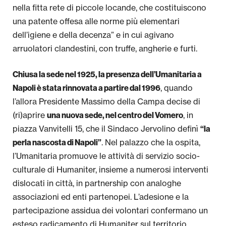
nella fitta rete di piccole locande, che costituiscono
una patente offesa alle norme più elementari
dell’igiene e della decenza” e in cui agivano
arruolatori clandestini, con truffe, angherie e furti.
Chiusa la sede nel 1925, la presenza dell’Umanitaria a
, quando
Napoli è stata rinnovata a partire dal 1996
l’allora Presidente Massimo della Campa decise di
(ri)aprire
, in
una nuova sede, nel centro del Vomero
piazza Vanvitelli 15, che il Sindaco Jervolino definì
“la
. Nel palazzo che la ospita,
perla nascosta di Napoli”
l’Umanitaria promuove le attività di servizio socio-
culturale di Humaniter, insieme a numerosi interventi
dislocati in città, in partnership con analoghe
associazioni ed enti partenopei. L’adesione e la
partecipazione assidua dei volontari confermano un
esteso radicamento di Humaniter sul territorio.