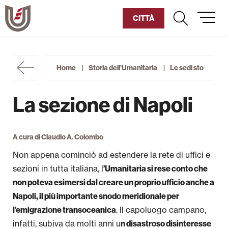
Vai
al
CITTÀ
contenuto
Diventa Socio
Home
Storia dell’Umanitaria
Le sedi storiche
Sostienici
La sezione di Napoli
Fondazione
Storia dell’Umanitaria
A cura di Claudio A. Colombo
Non appena cominciò ad estendere la rete di uffici e
Pillole di Umanitària
sezioni in tutta italiana, l
’Umanitaria si rese conto che
non poteva esimersi dal creare un proprio ufficio anche a
Archivio Storico
Napoli, il più importante snodo meridionale per
. Il capoluogo campano,
l’emigrazione transoceanica
Biblioteche e Mediateche
infatti, subiva da molti anni u
n disastroso disinteresse