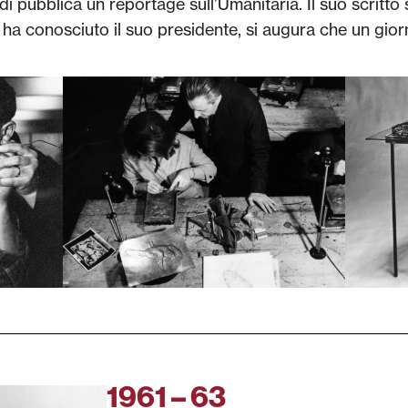
di pubblica un reportage sull’Umanitaria. Il suo scritto
i ha conosciuto il suo presidente, si augura che un gior
1961 – 63