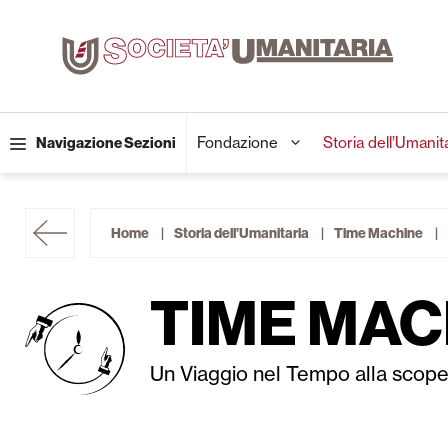
Vai
al
contenuto
Fondazione
Storia dell’Umanit
Navigazione Sezioni
Home
Storia dell’Umanitaria
Time Machine
TIME MAC