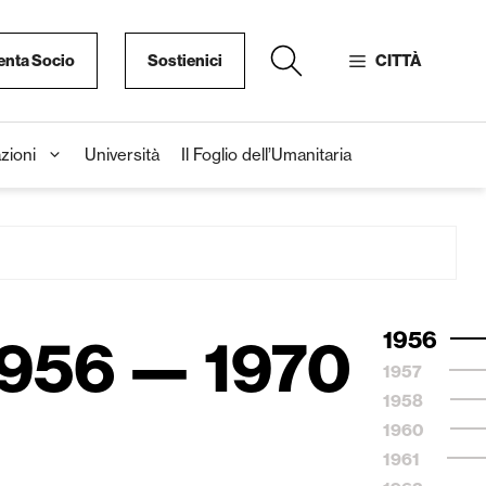
enta Socio
Sostienici
CITTÀ
zioni
Università
Il Foglio dell’Umanitaria
1956
1956 — 1970
1957
1958
1960
1961