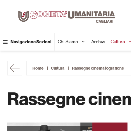
Vai
al
contenuto
Chi Siamo
Archivi
Cultura
Navigazione Sezioni
Home
Cultura
Rassegne cinematografiche
Rassegne cinem