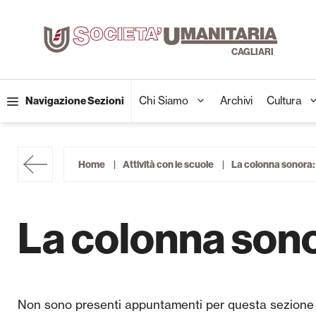
Vai
al
contenuto
Chi Siamo
Archivi
Cultura
Navigazione Sezioni
Home
Attività con le scuole
La colonna sonora:
La colonna son
Non sono presenti appuntamenti per questa sezione