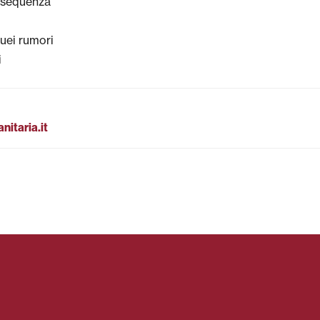
a sequenza
uei rumori
i
itaria.it