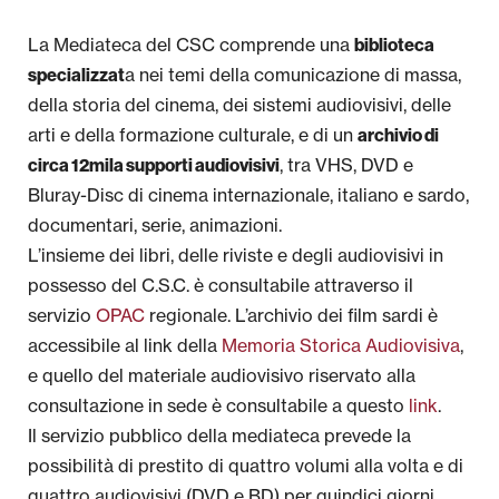
Servizi
La Mediateca del CSC comprende una
biblioteca
a nei temi della comunicazione di massa,
specializzat
Festival e Concorsi
della storia del cinema, dei sistemi audiovisivi, delle
arti e della formazione culturale, e di un
Progetti Regionali
archivio di
, tra VHS, DVD e
circa 12mila supporti audiovisivi
Cinema di famiglia
Bluray-Disc di cinema internazionale, italiano e sardo,
documentari, serie, animazioni.
OPAC
L’insieme dei libri, delle riviste e degli audiovisivi in
possesso del C.S.C. è consultabile attraverso il
Newsletter
servizio
OPAC
regionale. L’archivio dei film sardi è
accessibile al link della
Memoria Storica Audiovisiva
,
Area Stampa
e quello del materiale audiovisivo riservato alla
consultazione in sede è consultabile a questo
link
.
Il servizio pubblico della mediateca prevede la
possibilità di prestito di quattro volumi alla volta e di
quattro audiovisivi (DVD e BD) per quindici giorni