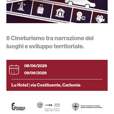
Formazione
Servizi
Produzioni
Il Cineturismo tra narrazione dei
OPAC
luoghi e sviluppo territoriale.
Newsletter
08/06/2026
Progetti Regionali
09/06/2026
Area Stampa
Lu Hotel | via Costituente, Carbonia