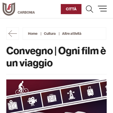
Vai
al
CITTÀ
contenuto
Umanitaria
Home
Cultura
Altre attività
Diventa Socio
Convegno | Ogni film è
Sostienici
un viaggio
Chi siamo
La Fabbrica del Cinema
Cultura
Carbonia Film Festival