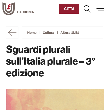
Vai
al
CITTÀ
contenuto
Umanitaria
Home
Cultura
Altre attività
Diventa Socio
Sguardi plurali
Sostienici
sull’Italia plurale – 3°
Chi siamo
edizione
La Fabbrica del Cinema
Cultura
Carbonia Film Festival