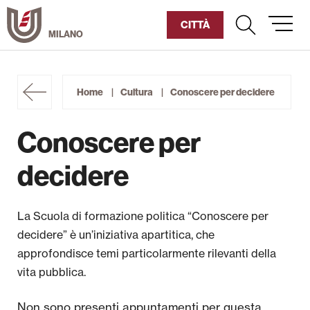
Vai
al
CITTÀ
contenuto
Umanitaria
Home
Cultura
Conoscere per decidere
Diventa Socio
Conoscere per
Sostienici
decidere
Chi siamo
La Scuola di formazione politica “Conoscere per
I nostri spazi
decidere” è un’iniziativa apartitica, che
approfondisce temi particolarmente rilevanti della
Archivio storico e Biblioteca
vita pubblica.
Formazione
Non sono presenti appuntamenti per questa