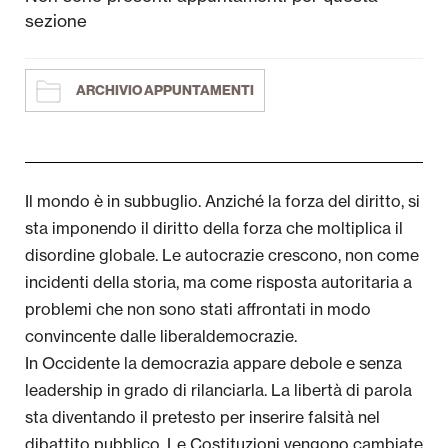
sezione
Cultura
Sociale
ARCHIVIO APPUNTAMENTI
Corsi Humaniter
Liceo Artistico
Il mondo è in subbuglio. Anziché la forza del diritto, si
Università
sta imponendo il diritto della forza che moltiplica il
disordine globale. Le autocrazie crescono, non come
Attività per le scuole
incidenti della storia, ma come risposta autoritaria a
problemi che non sono stati affrontati in modo
Newsletter
convincente dalle liberaldemocrazie.
In Occidente la democrazia appare debole e senza
Area Stampa
leadership in grado di rilanciarla. La libertà di parola
sta diventando il pretesto per inserire falsità nel
Rendicontazione Bandi Pubblici
dibattito pubblico. Le Costituzioni vengono cambiate