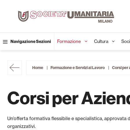
Vai
al
contenuto
Formazione
Cultura
Soci
Navigazione Sezioni
Home
Formazione e Servizi al Lavoro
Corsi per
Corsi per Azien
Un’offerta formativa flessibile e specialistica, approvat
organizzativi.