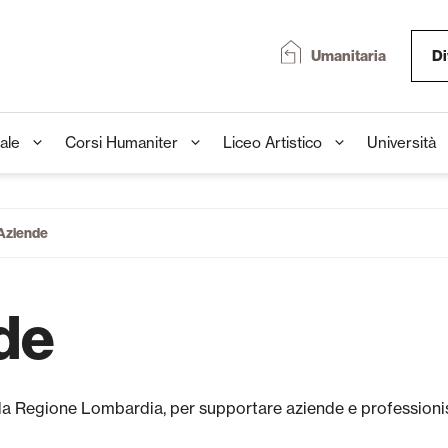
Umanitaria
Di
ale
Corsi Humaniter
Liceo Artistico
Università
 Aziende
de
a da Regione Lombardia, per supportare aziende e professioni