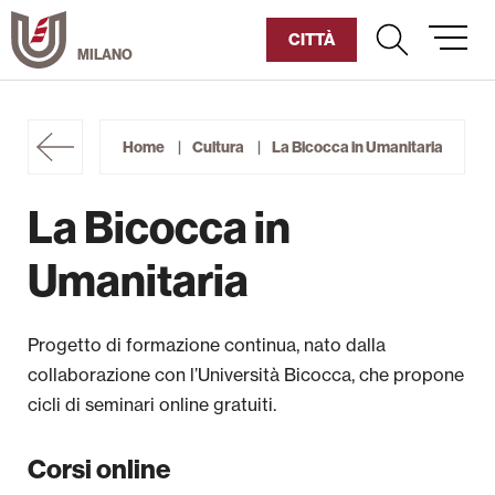
Vai
al
CITTÀ
contenuto
Umanitaria
Home
Cultura
La Bicocca in Umanitaria
Diventa Socio
La Bicocca in
Sostienici
Umanitaria
Chi siamo
Progetto di formazione continua, nato dalla
I nostri spazi
collaborazione con l’Università Bicocca, che propone
cicli di seminari online gratuiti.
Archivio storico e Biblioteca
Formazione
Corsi online