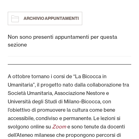
Cultura
ARCHIVIO APPUNTAMENTI
Sociale
Non sono presenti appuntamenti per questa
Corsi Humaniter
sezione
Liceo Artistico
Università
A ottobre tornano i corsi de “La Bicocca in
Umanitaria”, il progetto nato dalla collaborazione tra
Attività per le scuole
Società Umanitaria, Associazione Nestore e
Newsletter
Università degli Studi di Milano-Bicocca, con
l’obiettivo di promuovere la cultura come bene
Area Stampa
accessibile, condiviso e permanente. Le lezioni si
svolgono online su
Zoom
e sono tenute da docenti
Rendicontazione Bandi Pubblici
dell’Ateneo milanese che propongono percorsi di