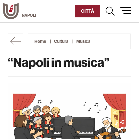
Vai
al
CITTÀ
contenuto
Umanitaria
Home
Cultura
Musica
Diventa Socio
“Napoli in musica”
Sostienici
Chi siamo
Corsi Humaniter
Cultura
Sociale