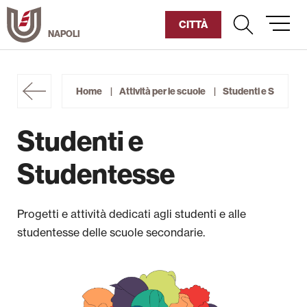
Vai
al
CITTÀ
contenuto
Umanitaria
Home
Attività per le scuole
Studenti e Student
Diventa Socio
Studenti e
Sostienici
Studentesse
Chi siamo
Progetti e attività dedicati agli studenti e alle
Corsi Humaniter
studentesse delle scuole secondarie.
Cultura
Sociale