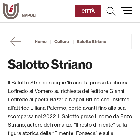
Vai
al
CITTÀ
contenuto
Umanitaria
Home
Cultura
Salotto Striano
Diventa Socio
Salotto Striano
Sostienici
Il Salotto Striano nacque 15 anni fa presso la libreria
Chi siamo
Loffredo al Vomero su richiesta dell’editore Gianni
Corsi Humaniter
Loffredo al poeta Nazario Napoli Bruno che, insieme
all’attrice Liliana Palermo, portò avanti fino alla sua
Cultura
scomparsa nel 2022. Il Salotto prese il nome da Enzo
Striano, autore del romanzo “Il resto di niente” sulla
Sociale
figura storica della “Pimentel Fonseca” e sulla