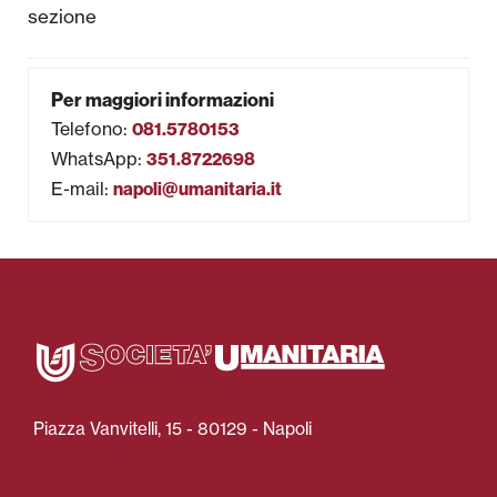
sezione
Attività per le scuole
Formazione
Per maggiori informazioni
Telefono
:
081.5780153
Area Stampa
WhatsApp
:
351.8722698
E-mail
:
napoli@umanitaria.it
Newsletter
Piazza Vanvitelli, 15 - 80129 - Napoli