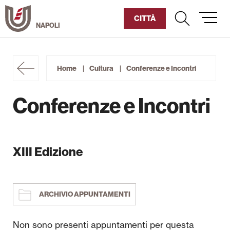
Vai
al
CITTÀ
contenuto
Umanitaria
Home
Cultura
Conferenze e Incontri
Diventa Socio
Conferenze e Incontri
Sostienici
Chi siamo
XIII Edizione
Corsi Humaniter
Cultura
ARCHIVIO APPUNTAMENTI
Sociale
Non sono presenti appuntamenti per questa