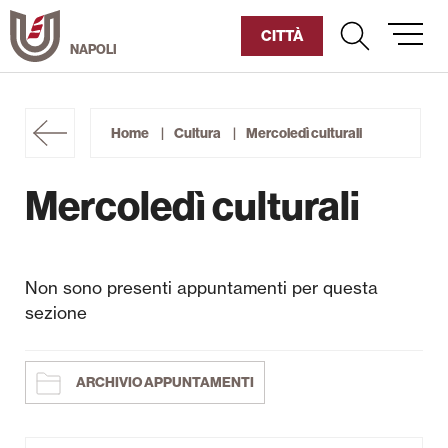
Vai
al
CITTÀ
contenuto
Umanitaria
Home
Cultura
Mercoledì culturali
Diventa Socio
Mercoledì culturali
Sostienici
Chi siamo
Non sono presenti appuntamenti per questa
sezione
Corsi Humaniter
Cultura
ARCHIVIO APPUNTAMENTI
Sociale