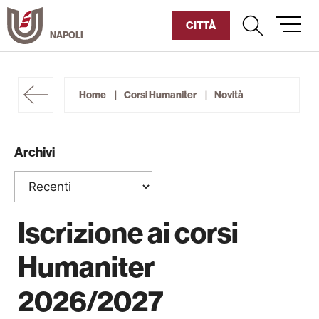
Vai
al
CITTÀ
contenuto
Umanitaria
Home
Corsi Humaniter
Novità
Diventa Socio
Archivi
Sostienici
Chi siamo
Iscrizione ai corsi
Corsi Humaniter
Humaniter
Cultura
2026/2027
Sociale